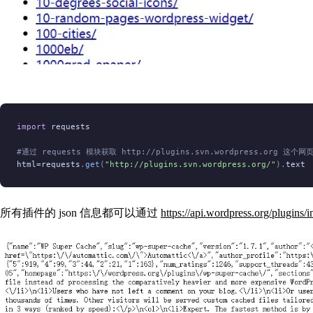
import
 requests
#通过 requests 模块获取 http://plugins.svn.wordpress.org 这个
html
=
requests
.
get
(
"http://plugins.svn.wordpress.org/"
).
text
所有插件的 json 信息都可以通过
https://api.wordpress.org/plugins/i