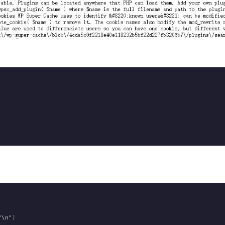
"
\n
"
)