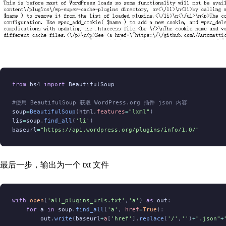
from
 bs4 
import
 BeautifulSoup
#使用 BeautifulSoup 获取 WordPress.org 插件 json 内容
soup
=
BeautifulSoup
(
html
,
features
=
"lxml"
)
lis
=
soup
.
find_all
(
'li'
)
baseurl
=
"https://api.wordpress.org/plugins/info/1.0/"
最后一步，输出为一个 txt 文件
with
 open
(
'all_plugins_urls.txt'
,
'a'
)
 as
 out
:
    for
 a 
in
 soup
.
find_all
(
'a'
,
 href
=
True
):
        out
.
write
(
baseurl
+
a
[
'
href
'
].
replace
(
'/'
,
''
)
+
".json"
+