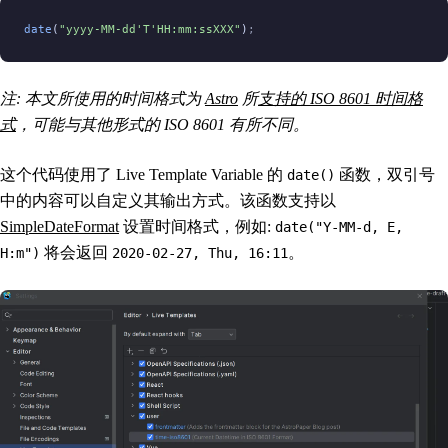
date
(
"yyyy-MM-dd'T'HH:mm:ssXXX"
)
;
注: 本文所使用的时间格式为
Astro
所
支持的 ISO 8601 时间格
式
，可能与其他形式的 ISO 8601 有所不同。
这个代码使用了 Live Template Variable 的
函数，双引号
date()
中的内容可以自定义其输出方式。该函数支持以
SimpleDateFormat
设置时间格式，例如:
date("Y-MM-d, E,
将会返回
。
H:m")
2020-02-27, Thu, 16:11